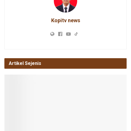
k
p
Kopitv news
Artikel Sejenis