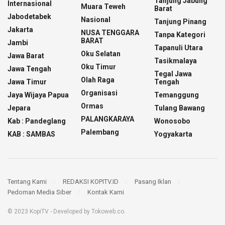
Tanjung Jabung
Internasional
Muara Teweh
Barat
Jabodetabek
Nasional
Tanjung Pinang
Jakarta
NUSA TENGGARA
Tanpa Kategori
BARAT
Jambi
Tapanuli Utara
Oku Selatan
Jawa Barat
Tasikmalaya
Oku Timur
Jawa Tengah
Tegal Jawa
Olah Raga
Jawa Timur
Tengah
Organisasi
Jaya Wijaya Papua
Temanggung
Ormas
Jepara
Tulang Bawang
PALANGKARAYA
Kab : Pandeglang
Wonosobo
Palembang
KAB : SAMBAS
Yogyakarta
Tentang Kami
REDAKSI KOPITV.ID
Pasang Iklan
Pedoman Media Siber
Kontak Kami
© 2023 KopiTV - Developed by Tokoweb.co.