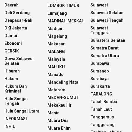
Daerah
Sulawesi
LOMBOK TIMUR
Deli Serdang
Sulawesi Selatan
Lumajang
Denpasar-Bali
Sulawesi Tengah
MADINAH MEKKAH
DKI Jakarta
Sulawesi
Madiun
Tenggara
Dumai
Magelang
Sumatera Selatan
Ekonomi
Makasar
Sumatra Barat
GERSIK
MALANG
Sumatra Utara
Gowa Sulawesi
Malaysia
Selatan
Sumbawa
MALUKU
Hiburan
Sumenep
Manado
Hukum
Surabaya
Mandeling Natal
Hukum Dan
Surakarta
Mataram
Kriminal
TABALONG
MEDAN-SUMUT
Hulu Sungai
Tanah Bumbu
Tengah
Mekakau Ilir
Tanah Laut
Hulu Sungai Utara
Mesir
Tanggamus
INFORMASI
Muara Dua
Tanggerang
INHIL
Muara Enim