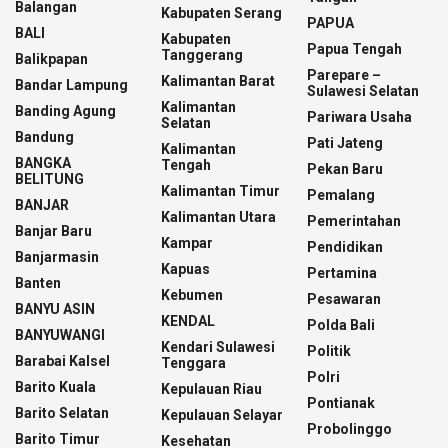
Balangan
Kabupaten Serang
PAPUA
BALI
Kabupaten
Papua Tengah
Tanggerang
Balikpapan
Parepare –
Kalimantan Barat
Bandar Lampung
Sulawesi Selatan
Kalimantan
Banding Agung
Pariwara Usaha
Selatan
Bandung
Pati Jateng
Kalimantan
BANGKA
Tengah
Pekan Baru
BELITUNG
Kalimantan Timur
Pemalang
BANJAR
Kalimantan Utara
Pemerintahan
Banjar Baru
Kampar
Pendidikan
Banjarmasin
Kapuas
Pertamina
Banten
Kebumen
Pesawaran
BANYU ASIN
KENDAL
Polda Bali
BANYUWANGI
Kendari Sulawesi
Politik
Barabai Kalsel
Tenggara
Polri
Barito Kuala
Kepulauan Riau
Pontianak
Barito Selatan
Kepulauan Selayar
Probolinggo
Barito Timur
Kesehatan