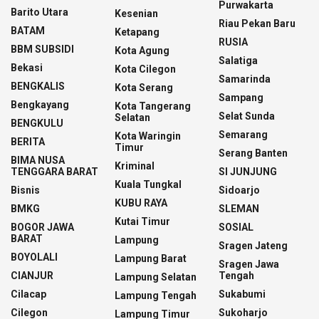
Purwakarta
Barito Utara
Kesenian
Riau Pekan Baru
BATAM
Ketapang
RUSIA
BBM SUBSIDI
Kota Agung
Salatiga
Bekasi
Kota Cilegon
Samarinda
BENGKALIS
Kota Serang
Sampang
Bengkayang
Kota Tangerang
Selat Sunda
Selatan
BENGKULU
Semarang
Kota Waringin
BERITA
Timur
Serang Banten
BIMA NUSA
Kriminal
TENGGARA BARAT
SI JUNJUNG
Kuala Tungkal
Bisnis
Sidoarjo
KUBU RAYA
BMKG
SLEMAN
Kutai Timur
BOGOR JAWA
SOSIAL
BARAT
Lampung
Sragen Jateng
BOYOLALI
Lampung Barat
Sragen Jawa
CIANJUR
Tengah
Lampung Selatan
Cilacap
Sukabumi
Lampung Tengah
Cilegon
Sukoharjo
Lampung Timur