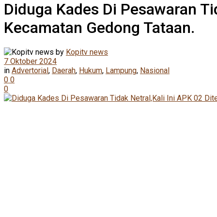
Diduga Kades Di Pesawaran Tid
Kecamatan Gedong Tataan.
by
Kopitv news
7 Oktober 2024
in
Advertorial
,
Daerah
,
Hukum
,
Lampung
,
Nasional
0
0
0