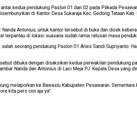
tar kedua pendukung Paslon 01 dan 02 pada Pilkada Pesawaran, 
isembunyikan di Kantor Desa Sukaraja Kec. Gedong Tataan Kab. 
anda Antonius, untuk kantor tersebut di buka dan dicek keberad
l terpantau di lokasi suasana sudah ramai ratusan masa penduk
 salah seorang pendukung Paslon 01 Aries Sandi Supriyanto. Hal t
ersebut dibuka dengan disaksikan kedua perwakilan pendukung pa
ambar Nanda dan Antonius di Laci Meja PJ. Kepala Desa yang dir
angsung melaporkan ke Bawaslu Kabupaten Pesawaran. Sementara
e kita pers con aja ya”.