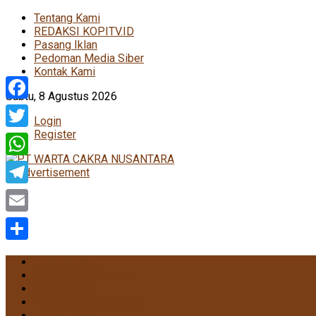
Tentang Kami
REDAKSI KOPITV.ID
Pasang Iklan
Pedoman Media Siber
Kontak Kami
Sabtu, 8 Agustus 2026
Facebook
Login
Register
Twitter
WhatsApp
Telegram
Email
Share
Tentang Kami
REDAKSI KOPITV.ID
Pasang Iklan
Pedoman Media Siber
Kontak Kami