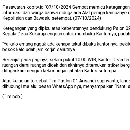
Pesawaran-kopitv.id “07/10/2024 Sempat memicu ketegangan an
informasi dari warga bahwa diduga ada Alat peraga kampanye d
Kepolisian dan Bawaslu setempat. (07/10/2024)
Ketegangan yang dipicu atas keberatannya pendukung Palon 02 N
Kepala Desa Sukaraja enggan untuk membuka Kantornya, padaha
“Ya kalo emang nggak ada kenapa takut dibuka kantor nya, pekik
besok kalo udah jam kerja” sahutnya.
Berlanjut pada paginya, sekira pukul 10.00 WIB, Kantor Desa t
ruangan demi ruangan dicek dan akhirnya ditemukan stiker berg
ditugaskan mengisi kekosongan jabatan Kades setempat.
Atas kejadian tersebut Tim Paslon 01 Arisandi supriyanto, l
dihubungi melalui pesan WhatsApp nya, menyampaikan “Nanti sor
(Tim nsb )