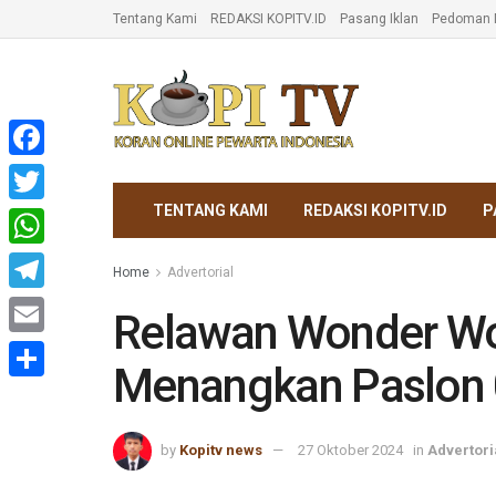
Tentang Kami
REDAKSI KOPITV.ID
Pasang Iklan
Pedoman M
Facebook
TENTANG KAMI
REDAKSI KOPITV.ID
P
Twitter
WhatsApp
Home
Advertorial
Telegram
Relawan Wonder Wo
Email
Menangkan Paslon 0
Share
by
Kopitv news
27 Oktober 2024
in
Advertori