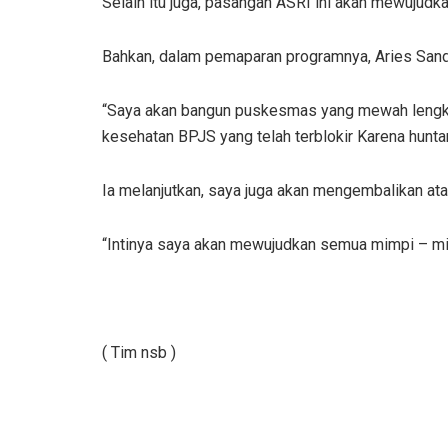
Selain itu juga, pasangan ASRI ini akan mewujud
Bahkan, dalam pemaparan programnya, Aries San
“Saya akan bangun puskesmas yang mewah lengkap
kesehatan BPJS yang telah terblokir Karena hunt
Ia melanjutkan, saya juga akan mengembalikan ata
“Intinya saya akan mewujudkan semua mimpi – mimp
( Tim nsb )