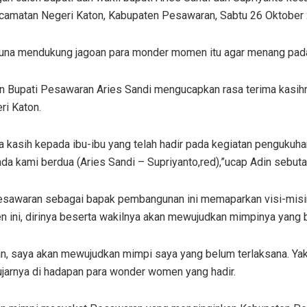
camatan Negeri Katon, Kabupaten Pesawaran, Sabtu 26 Oktober
una mendukung jagoan para monder momen itu agar menang pada 
 Bupati Pesawaran Aries Sandi mengucapkan rasa terima kasihny
i Katon.
a kasih kepada ibu-ibu yang telah hadir pada kegiatan penguku
 kami berdua (Aries Sandi – Supriyanto,red),”ucap Adin sebutan
Pesawaran sebagai bapak pembangunan ini memaparkan visi-misin
ini, dirinya beserta wakilnya akan mewujudkan mimpinya yang 
, saya akan mewujudkan mimpi saya yang belum terlaksana. Yak
’ujarnya di hadapan para wonder women yang hadir.