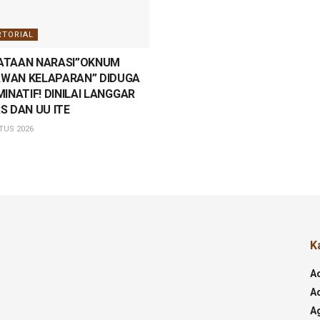
RTORIAL
ATAAN NARASI”OKNUM
WAN KELAPARAN” DIDUGA
MINATIF! DINILAI LANGGAR
S DAN UU ITE
TUS 2026
K
A
Ad
A