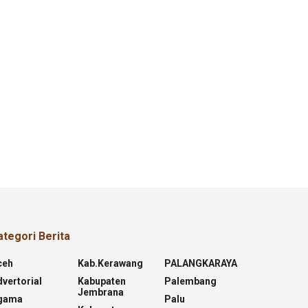
ategori Berita
ceh
Kab.kerawang
PALANGKARAYA
vertorial
Kabupaten
Palembang
Jembrana
gama
Palu