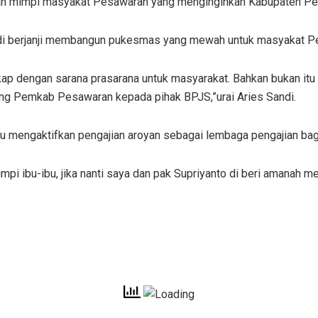
kan mimpi masyakat Pesawaran yang menginginkan Kabupaten Pesa
di berjanji membangun pukesmas yang mewah untuk masyakat P
 dengan sarana prasarana untuk masyarakat. Bahkan bukan itu s
ang Pemkab Pesawaran kepada pihak BPJS,”urai Aries Sandi.
u mengaktifkan pengajian aroyan sebagai lembaga pengajian bagi
i ibu-ibu, jika nanti saya dan pak Supriyanto di beri amanah me