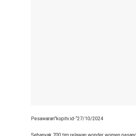
Pesawaran”kopitv.id-“27/10/2024
Sebanyak 700 tim relawan wonder women pasangan 