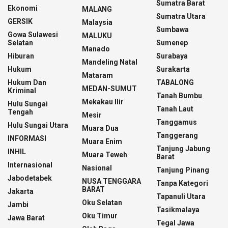
Sumatra Barat
Ekonomi
MALANG
Sumatra Utara
GERSIK
Malaysia
Sumbawa
Gowa Sulawesi
MALUKU
Selatan
Sumenep
Manado
Hiburan
Surabaya
Mandeling Natal
Hukum
Surakarta
Mataram
Hukum Dan
TABALONG
MEDAN-SUMUT
Kriminal
Tanah Bumbu
Mekakau Ilir
Hulu Sungai
Tanah Laut
Tengah
Mesir
Tanggamus
Hulu Sungai Utara
Muara Dua
Tanggerang
INFORMASI
Muara Enim
Tanjung Jabung
INHIL
Muara Teweh
Barat
Internasional
Nasional
Tanjung Pinang
Jabodetabek
NUSA TENGGARA
Tanpa Kategori
BARAT
Jakarta
Tapanuli Utara
Oku Selatan
Jambi
Tasikmalaya
Oku Timur
Jawa Barat
Tegal Jawa