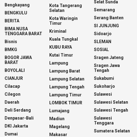
Selat Sunda
Bengkayang
Kota Tangerang
Semarang
Selatan
BENGKULU
Serang Banten
Kota Waringin
BERITA
Timur
SI JUNJUNG
BIMA NUSA
Kriminal
TENGGARA BARAT
Sidoarjo
Kuala Tungkal
Bisnis
SLEMAN
KUBU RAYA
BMKG
SOSIAL
Kutai Timur
BOGOR JAWA
Sragen Jateng
BARAT
Lampung
Sragen Jawa
BOYOLALI
Tengah
Lampung Barat
CIANJUR
Sukabumi
Lampung Selatan
Cilacap
Sukoharjo
Lampung Tengah
Cilegon
Sulawesi
Lampung Timur
Daerah
Sulawesi Selatan
LOMBOK TIMUR
Deli Serdang
Sulawesi Tengah
Lumajang
Denpasar-Bali
Sulawesi
Madiun
Tenggara
DKI Jakarta
Magelang
Sumatera Selatan
Dumai
Makasar