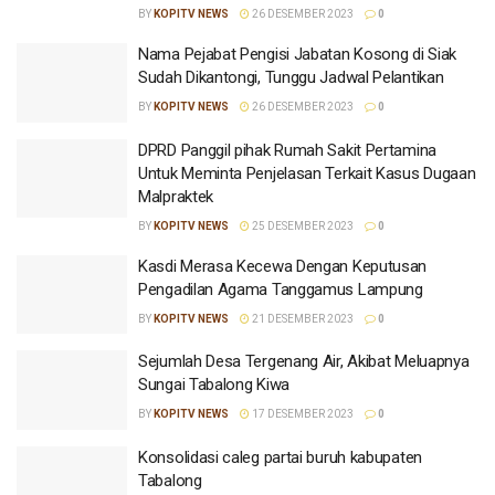
BY
KOPITV NEWS
26 DESEMBER 2023
0
Nama Pejabat Pengisi Jabatan Kosong di Siak
Sudah Dikantongi, Tunggu Jadwal Pelantikan
BY
KOPITV NEWS
26 DESEMBER 2023
0
DPRD Panggil pihak Rumah Sakit Pertamina
Untuk Meminta Penjelasan Terkait Kasus Dugaan
Malpraktek
BY
KOPITV NEWS
25 DESEMBER 2023
0
Kasdi Merasa Kecewa Dengan Keputusan
Pengadilan Agama Tanggamus Lampung
BY
KOPITV NEWS
21 DESEMBER 2023
0
Sejumlah Desa Tergenang Air, Akibat Meluapnya
Sungai Tabalong Kiwa
BY
KOPITV NEWS
17 DESEMBER 2023
0
Konsolidasi caleg partai buruh kabupaten
Tabalong