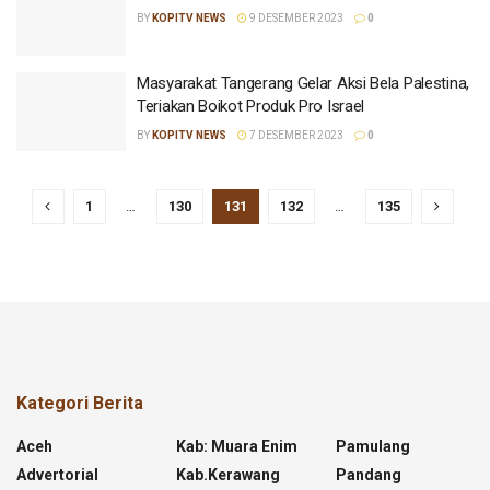
BY
KOPITV NEWS
9 DESEMBER 2023
0
Masyarakat Tangerang Gelar Aksi Bela Palestina,
Teriakan Boikot Produk Pro Israel
BY
KOPITV NEWS
7 DESEMBER 2023
0
1
…
130
131
132
…
135
Kategori Berita
Aceh
Kab: Muara Enim
Pamulang
Advertorial
Kab.kerawang
Pandang