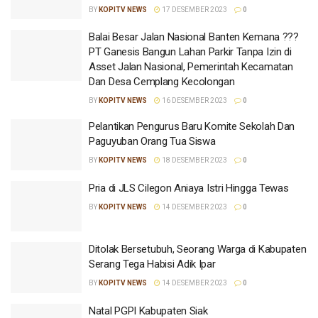
BY
KOPITV NEWS
17 DESEMBER 2023
0
Balai Besar Jalan Nasional Banten Kemana ???
PT Ganesis Bangun Lahan Parkir Tanpa Izin di
Asset Jalan Nasional, Pemerintah Kecamatan
Dan Desa Cemplang Kecolongan
BY
KOPITV NEWS
16 DESEMBER 2023
0
Pelantikan Pengurus Baru Komite Sekolah Dan
Paguyuban Orang Tua Siswa
BY
KOPITV NEWS
18 DESEMBER 2023
0
Pria di JLS Cilegon Aniaya Istri Hingga Tewas
BY
KOPITV NEWS
14 DESEMBER 2023
0
Ditolak Bersetubuh, Seorang Warga di Kabupaten
Serang Tega Habisi Adik Ipar
BY
KOPITV NEWS
14 DESEMBER 2023
0
Natal PGPI Kabupaten Siak