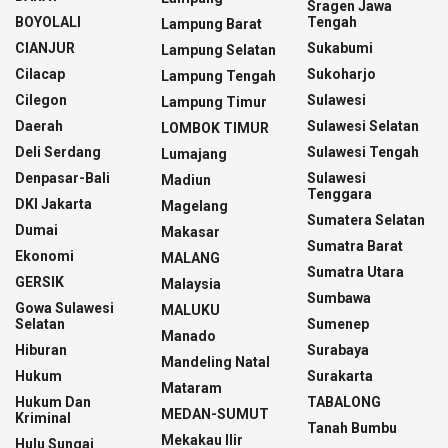
Sragen Jawa
BOYOLALI
Tengah
Lampung Barat
CIANJUR
Sukabumi
Lampung Selatan
Cilacap
Sukoharjo
Lampung Tengah
Cilegon
Sulawesi
Lampung Timur
Daerah
Sulawesi Selatan
LOMBOK TIMUR
Deli Serdang
Sulawesi Tengah
Lumajang
Denpasar-Bali
Sulawesi
Madiun
Tenggara
DKI Jakarta
Magelang
Sumatera Selatan
Dumai
Makasar
Sumatra Barat
Ekonomi
MALANG
Sumatra Utara
GERSIK
Malaysia
Sumbawa
Gowa Sulawesi
MALUKU
Selatan
Sumenep
Manado
Hiburan
Surabaya
Mandeling Natal
Hukum
Surakarta
Mataram
Hukum Dan
TABALONG
MEDAN-SUMUT
Kriminal
Tanah Bumbu
Mekakau Ilir
Hulu Sungai