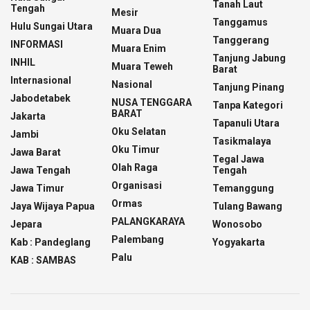
Tanah Laut
Tengah
Mesir
Tanggamus
Hulu Sungai Utara
Muara Dua
Tanggerang
INFORMASI
Muara Enim
Tanjung Jabung
INHIL
Muara Teweh
Barat
Internasional
Nasional
Tanjung Pinang
Jabodetabek
NUSA TENGGARA
Tanpa Kategori
BARAT
Jakarta
Tapanuli Utara
Oku Selatan
Jambi
Tasikmalaya
Oku Timur
Jawa Barat
Tegal Jawa
Olah Raga
Jawa Tengah
Tengah
Organisasi
Jawa Timur
Temanggung
Ormas
Jaya Wijaya Papua
Tulang Bawang
PALANGKARAYA
Jepara
Wonosobo
Palembang
Kab : Pandeglang
Yogyakarta
Palu
KAB : SAMBAS