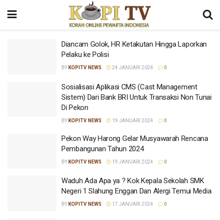
Diancam Golok, HR Ketakutan Hingga Laporkan
Pelaku ke Polisi
BY
KOPITV NEWS
24 JANUARI 2024
0
Sosialisasi Aplikasi CMS (Cast Management
Sistem) Dari Bank BRI Untuk Transaksi Non Tunai
Di Pekon
BY
KOPITV NEWS
19 JANUARI 2024
0
Pekon Way Harong Gelar Musyawarah Rencana
Pembangunan Tahun 2024
BY
KOPITV NEWS
19 JANUARI 2024
0
Waduh Ada Apa ya ? Kok Kepala Sekolah SMK
Negeri 1 Slahung Enggan Dan Alergi Temui Media
BY
KOPITV NEWS
17 JANUARI 2024
0