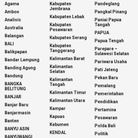
Agama
Kabupaten
Pandeglang
Jembrana
Ambon
Pangkal Pinang
Kabupaten Lebak
Analisis
Paniai Papua
Kabupaten
Tangah
Australia
Pesawaran
PAPUA
Balangan
Kabupaten Serang
Papua Tengah
BALI
Kabupaten
Parepare –
Tanggerang
Balikpapan
Sulawesi Selatan
Kalimantan Barat
Bandar Lampung
Pariwara Usaha
Kalimantan
Banding Agung
Pati Jateng
Selatan
Bandung
Pekan Baru
Kalimantan
BANGKA
Tengah
Pemalang
BELITUNG
Kalimantan Timur
Pemerintahan
BANJAR
Kalimantan Utara
Pendidikan
Banjar Baru
Kampar
Pertamina
Banjarmasin
Kapuas
Pesawaran
Banten
Kebumen
Polda Bali
BANYU ASIN
KENDAL
Politik
BANYUWANGI