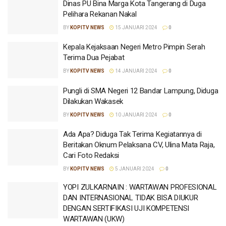
Dinas PU Bina Marga Kota Tangerang di Duga
Pelihara Rekanan Nakal
BY
KOPITV NEWS
15 JANUARI 2024
0
Kepala Kejaksaan Negeri Metro Pimpin Serah
Terima Dua Pejabat
BY
KOPITV NEWS
14 JANUARI 2024
0
Pungli di SMA Negeri 12 Bandar Lampung, Diduga
Dilakukan Wakasek
BY
KOPITV NEWS
10 JANUARI 2024
0
Ada Apa? Diduga Tak Terima Kegiatannya di
Beritakan Oknum Pelaksana CV, Ulina Mata Raja,
Cari Foto Redaksi
BY
KOPITV NEWS
5 JANUARI 2024
0
YOPI ZULKARNAIN : WARTAWAN PROFESIONAL
DAN INTERNASIONAL TIDAK BISA DIUKUR
DENGAN SERTIFIKASI UJI KOMPETENSI
WARTAWAN (UKW)